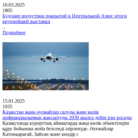
10.03.2025
1805
Будущее индустрии покрытий в Центральной Азии: итоги
крупнейшей выставки
..
Подробнее
15.01.2025
1935
Қазақстан жаңа әуежайлар салуды және көлік
инфрақұрылымын жақсартуды 2030 жылға дейін іске қосады
Қазақстанда курорттық аймақтарда жаңа көлік объектілерін
құру бойынша жоба белсенді әзірленуде. Әуежайлар
Катонқарағай, Зайсан және кендір с