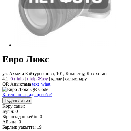
Евро Люкс
ул. Ахмета Байтурсынова, 101, Кокшетау, Казахстан
4.1
0 пікір
|
пікір Жазу
|
қалау
|
салыстыру
QR Анықтама
text_what
Қатені анықтадыңыз ба?
Поднять в топ
Көру саны:
Бүгін:
0
Бір аптадан кейін:
0
Айына:
0
Барлық уақытта:
19