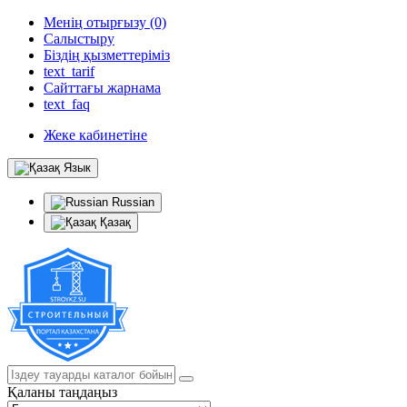
Менің отырғызу (0)
Салыстыру
Біздің қызметтеріміз
text_tarif
Сайттағы жарнама
text_faq
Жеке кабинетіне
Язык
Russian
Қазақ
Қаланы таңдаңыз