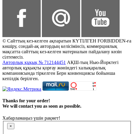
© Сайттың кез-келген ақпаратын КҮТІЛГЕН FORBIDDEN-ға
көшіру, сондай-ақ автордың келісімінсіз, коммерциялық
мақсатта сайттың кез-келген материалын пайдалану көзін
сілтемесіз.
Авторлық құқық № 712144451
АҚШ-тың Нью-Йорктегі
авторлық құқықты қорғау жөніндегі халықаралық
компаниясында тіркелген Берн конвенциясы бойынша
кепілдік берілген.
Thanks for your order!
We will contact you as soon as possible.
Хабарламаңыз үшін рақмет!
×