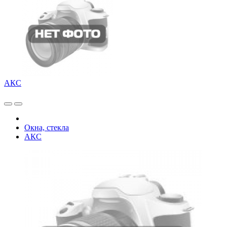
АКС
Окна, стекла
АКС