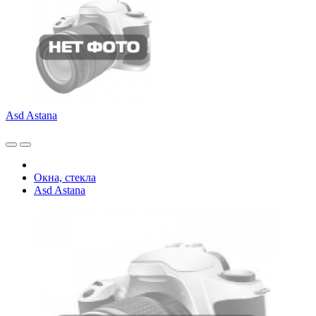
Asd Astana
Окна, стекла
Asd Astana