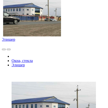
Элишер
Окна, стекла
Элишер