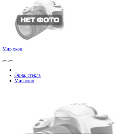
Мир окон
Окна, стекла
Мир окон