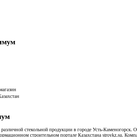
имум
магазин
Казахстан
мум
 различной стекольной продукции в городе Усть-Каменогорск. 
мационном строительном портале Казахстана stroykz.su. Компани