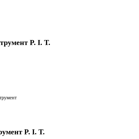
умент P. I. T.
струмент
мент P. I. T.