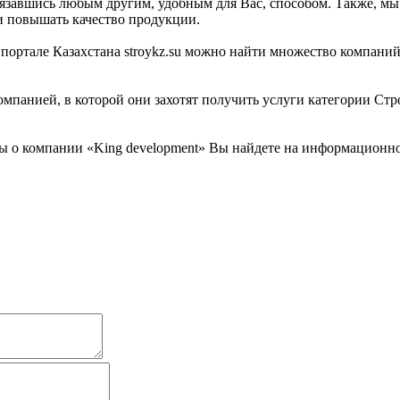
язавшись любым другим, удобным для Вас, способом. Также, мы 
 и повышать качество продукции.
ртале Казахстана stroykz.su можно найти множество компаний. 
мпанией, в которой они захотят получить услуги категории Стро
 о компании «King development» Вы найдете на информационном 