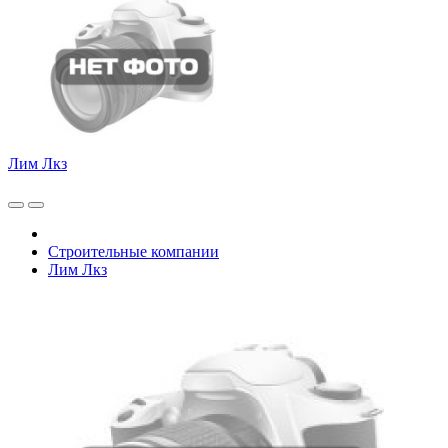
Лим Лкз
Строительные компании
Лим Лкз