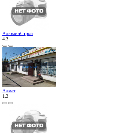
АлюминСтрой
4.3
Алмат
1.3