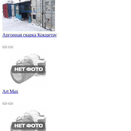
Аргонная сварка Кокшетау
Art Max