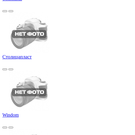
Столицапласт
Windom